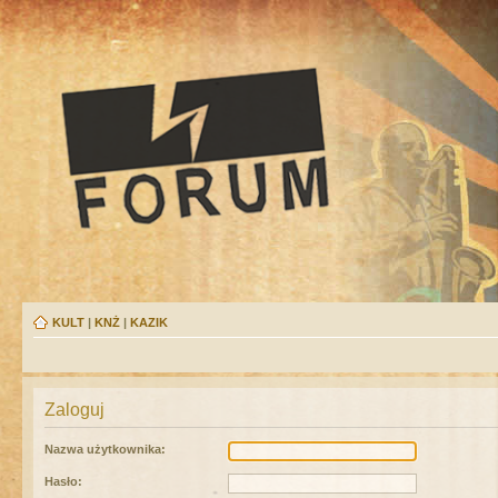
KULT
|
KNŻ
|
KAZIK
Zaloguj
Nazwa użytkownika:
Hasło: