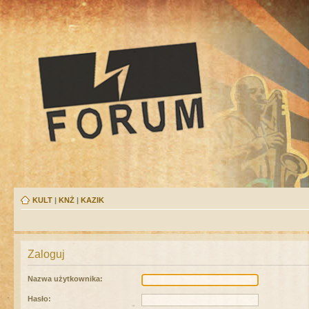
KULT
|
KNŻ
|
KAZIK
Zaloguj
Nazwa użytkownika:
Hasło: