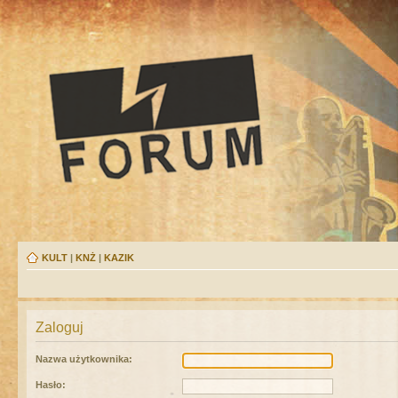
KULT
|
KNŻ
|
KAZIK
Zaloguj
Nazwa użytkownika:
Hasło: