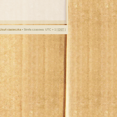
Usuń ciasteczka
• Strefa czasowa: UTC + 1 [
DST
]