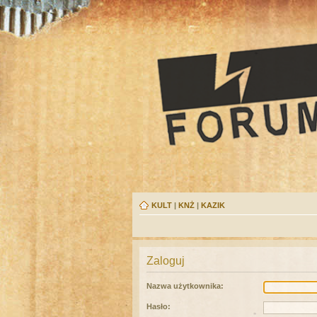
KULT
|
KNŻ
|
KAZIK
Zaloguj
Nazwa użytkownika:
Hasło: