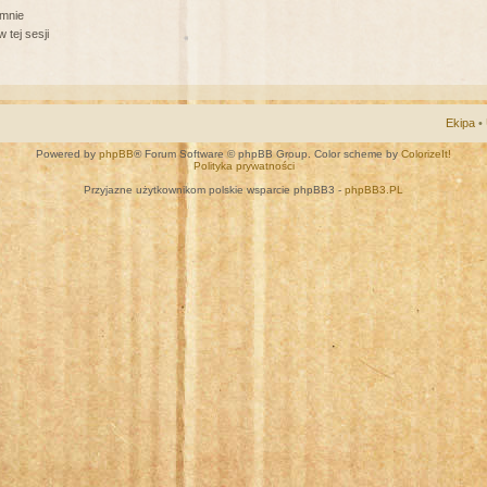
 mnie
 tej sesji
Ekipa
•
Powered by
phpBB
® Forum Software © phpBB Group. Color scheme by
ColorizeIt!
Polityka prywatności
Przyjazne użytkownikom polskie wsparcie phpBB3 -
phpBB3.PL