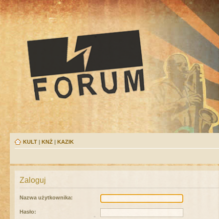
KULT
|
KNŻ
|
KAZIK
Zaloguj
Nazwa użytkownika:
Hasło: