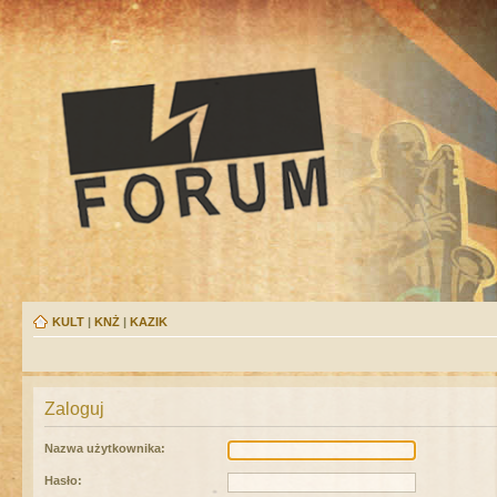
KULT
|
KNŻ
|
KAZIK
Zaloguj
Nazwa użytkownika:
Hasło: