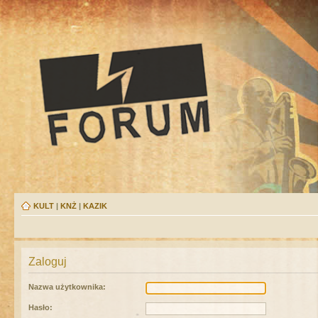
KULT
|
KNŻ
|
KAZIK
Zaloguj
Nazwa użytkownika:
Hasło: