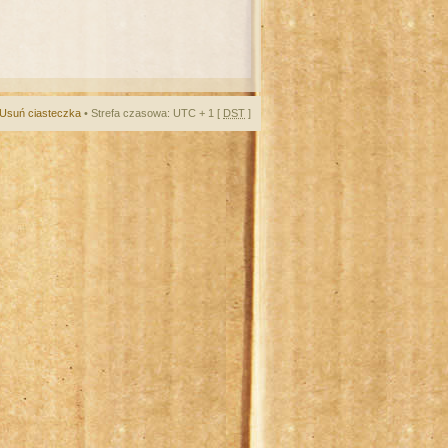
Usuń ciasteczka
• Strefa czasowa: UTC + 1 [
DST
]