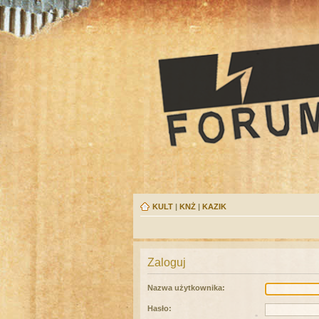
KULT
|
KNŻ
|
KAZIK
Zaloguj
Nazwa użytkownika:
Hasło: