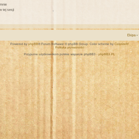
 mnie
 tej sesji
Ekipa
•
Powered by
phpBB
® Forum Software © phpBB Group. Color scheme by
ColorizeIt!
Polityka prywatności
Przyjazne użytkownikom polskie wsparcie phpBB3 -
phpBB3.PL