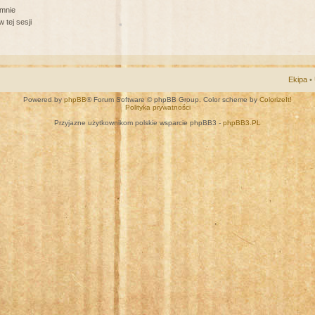
 mnie
 tej sesji
Ekipa
•
Powered by
phpBB
® Forum Software © phpBB Group. Color scheme by
ColorizeIt!
Polityka prywatności
Przyjazne użytkownikom polskie wsparcie phpBB3 -
phpBB3.PL