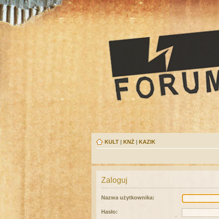
KULT
|
KNŻ
|
KAZIK
Zaloguj
Nazwa użytkownika:
Hasło: