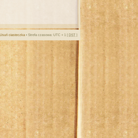
Usuń ciasteczka
• Strefa czasowa: UTC + 1 [
DST
]