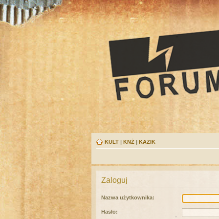
KULT
|
KNŻ
|
KAZIK
Zaloguj
Nazwa użytkownika:
Hasło: