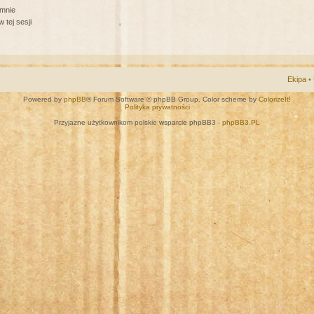
 mnie
 tej sesji
Ekipa
•
Powered by
phpBB
® Forum Software © phpBB Group. Color scheme by
ColorizeIt!
Polityka prywatności
Przyjazne użytkownikom polskie wsparcie phpBB3 -
phpBB3.PL