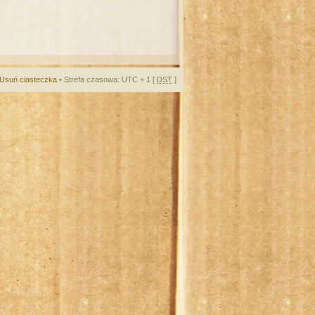
Usuń ciasteczka
• Strefa czasowa: UTC + 1 [
DST
]