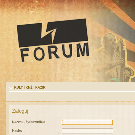
KULT
|
KNŻ
|
KAZIK
Zaloguj
Nazwa użytkownika:
Hasło: