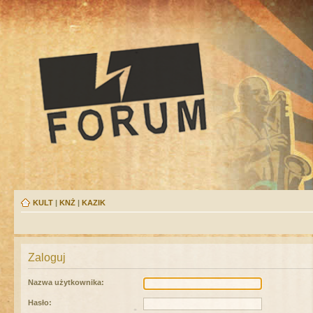
KULT
|
KNŻ
|
KAZIK
Zaloguj
Nazwa użytkownika:
Hasło: