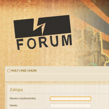
KULT
|
KNŻ
|
KAZIK
Zaloguj
Nazwa użytkownika:
Hasło: