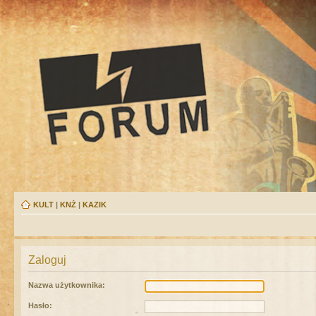
KULT
|
KNŻ
|
KAZIK
Zaloguj
Nazwa użytkownika:
Hasło: