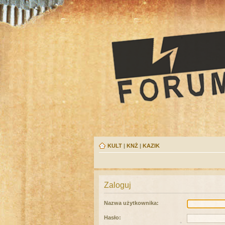
KULT
|
KNŻ
|
KAZIK
Zaloguj
Nazwa użytkownika:
Hasło: