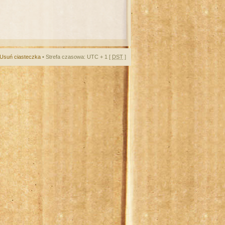
Usuń ciasteczka
• Strefa czasowa: UTC + 1 [
DST
]