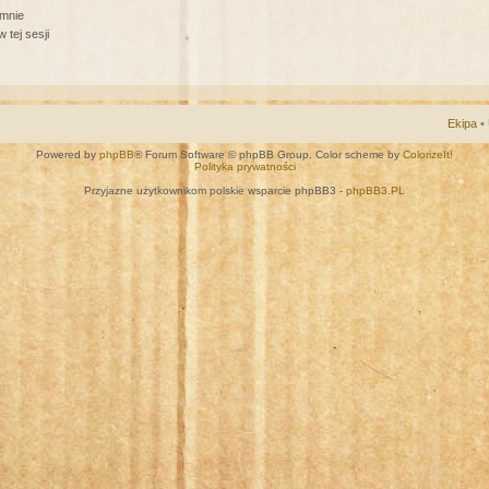
 mnie
 tej sesji
Ekipa
•
Powered by
phpBB
® Forum Software © phpBB Group. Color scheme by
ColorizeIt!
Polityka prywatności
Przyjazne użytkownikom polskie wsparcie phpBB3 -
phpBB3.PL