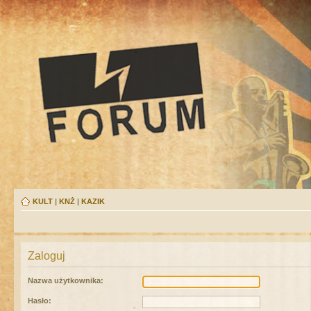
KULT
|
KNŻ
|
KAZIK
Zaloguj
Nazwa użytkownika:
Hasło: