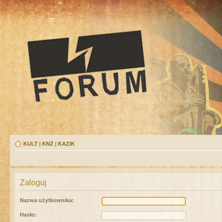
KULT
|
KNŻ
|
KAZIK
Zaloguj
Nazwa użytkownika:
Hasło: