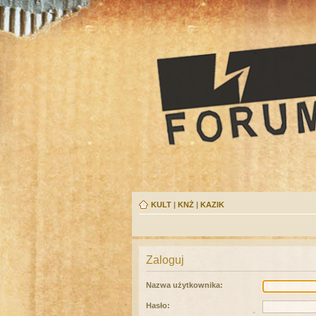
KULT
|
KNŻ
|
KAZIK
Zaloguj
Nazwa użytkownika:
Hasło: