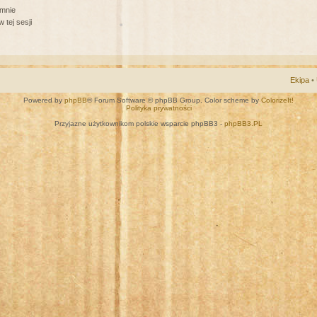
 mnie
 tej sesji
Ekipa
•
Powered by
phpBB
® Forum Software © phpBB Group. Color scheme by
ColorizeIt!
Polityka prywatności
Przyjazne użytkownikom polskie wsparcie phpBB3 -
phpBB3.PL