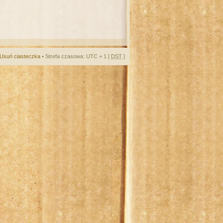
Usuń ciasteczka
• Strefa czasowa: UTC + 1 [
DST
]