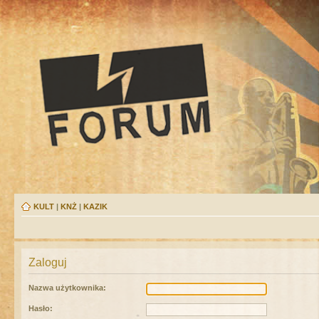
KULT
|
KNŻ
|
KAZIK
Zaloguj
Nazwa użytkownika:
Hasło: