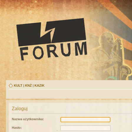
KULT
|
KNŻ
|
KAZIK
Zaloguj
Nazwa użytkownika:
Hasło: