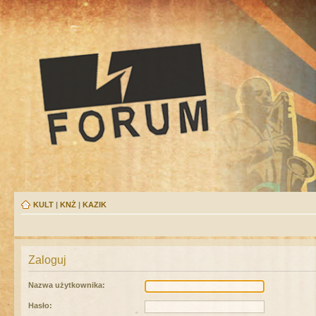
KULT
|
KNŻ
|
KAZIK
Zaloguj
Nazwa użytkownika:
Hasło: