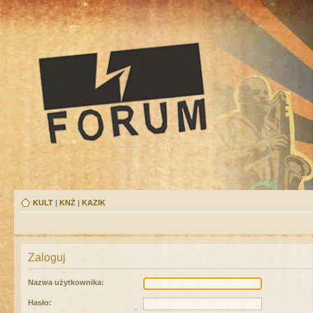
KULT
|
KNŻ
|
KAZIK
Zaloguj
Nazwa użytkownika:
Hasło: