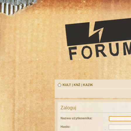
KULT
|
KNŻ
|
KAZIK
Zaloguj
Nazwa użytkownika:
Hasło: