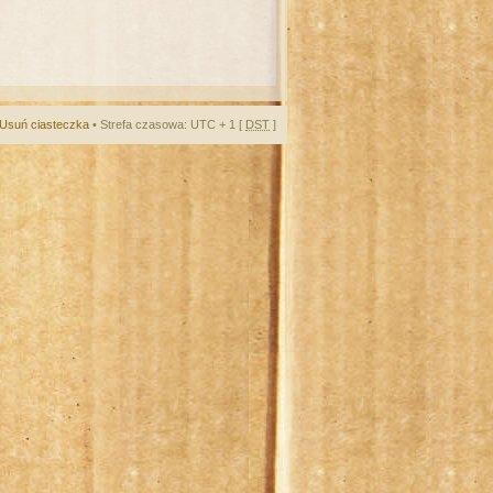
Usuń ciasteczka
• Strefa czasowa: UTC + 1 [
DST
]