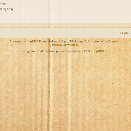
 mnie
 tej sesji
Ekipa
•
Powered by
phpBB
® Forum Software © phpBB Group. Color scheme by
ColorizeIt!
Polityka prywatności
Przyjazne użytkownikom polskie wsparcie phpBB3 -
phpBB3.PL