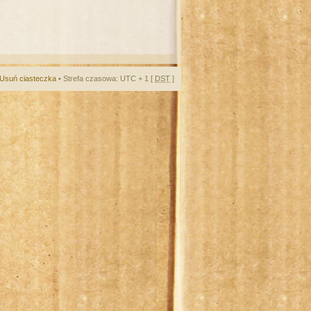
Usuń ciasteczka
• Strefa czasowa: UTC + 1 [
DST
]