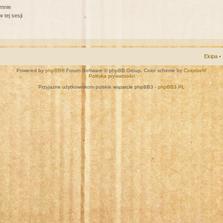
 mnie
 tej sesji
Ekipa
•
Powered by
phpBB
® Forum Software © phpBB Group. Color scheme by
ColorizeIt!
Polityka prywatności
Przyjazne użytkownikom polskie wsparcie phpBB3 -
phpBB3.PL