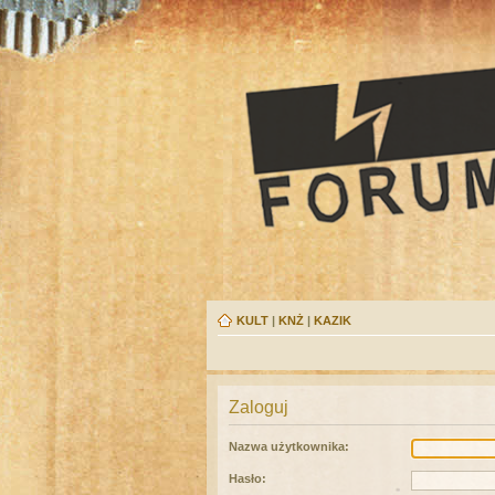
KULT
|
KNŻ
|
KAZIK
Zaloguj
Nazwa użytkownika:
Hasło: