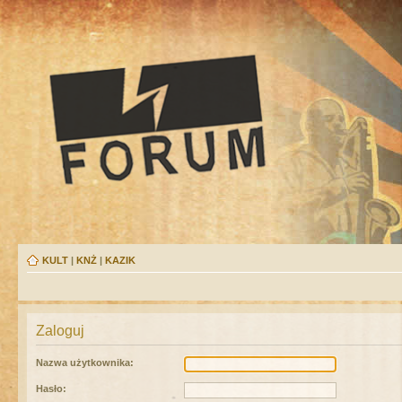
KULT
|
KNŻ
|
KAZIK
Zaloguj
Nazwa użytkownika:
Hasło: