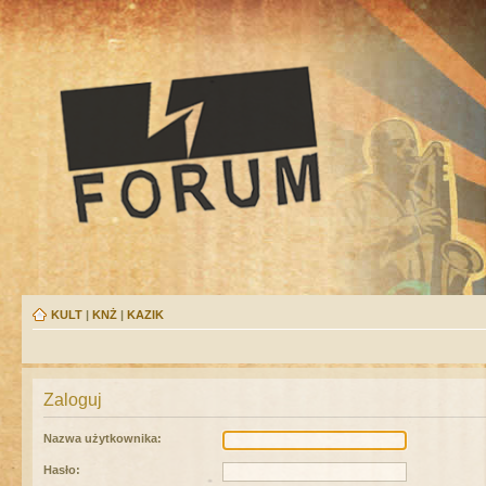
KULT
|
KNŻ
|
KAZIK
Zaloguj
Nazwa użytkownika:
Hasło: