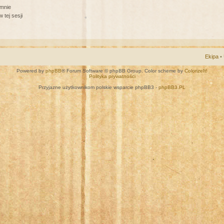
 mnie
 tej sesji
Ekipa
•
Powered by
phpBB
® Forum Software © phpBB Group. Color scheme by
ColorizeIt!
Polityka prywatności
Przyjazne użytkownikom polskie wsparcie phpBB3 -
phpBB3.PL