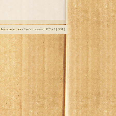
Usuń ciasteczka
• Strefa czasowa: UTC + 1 [
DST
]