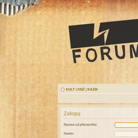
KULT
|
KNŻ
|
KAZIK
Zaloguj
Nazwa użytkownika:
Hasło: