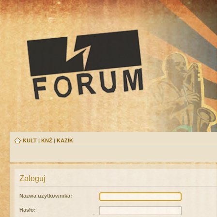
KULT
|
KNŻ
|
KAZIK
Zaloguj
Nazwa użytkownika:
Hasło: