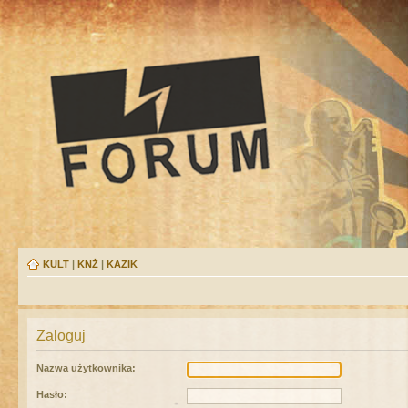
KULT
|
KNŻ
|
KAZIK
Zaloguj
Nazwa użytkownika:
Hasło: