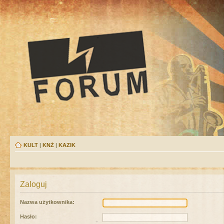
KULT
|
KNŻ
|
KAZIK
Zaloguj
Nazwa użytkownika:
Hasło: