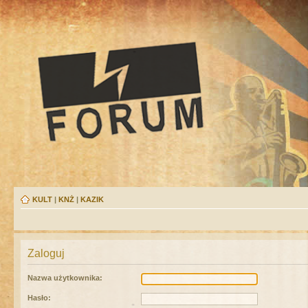
KULT
|
KNŻ
|
KAZIK
Zaloguj
Nazwa użytkownika:
Hasło: