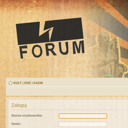
KULT
|
KNŻ
|
KAZIK
Zaloguj
Nazwa użytkownika:
Hasło: