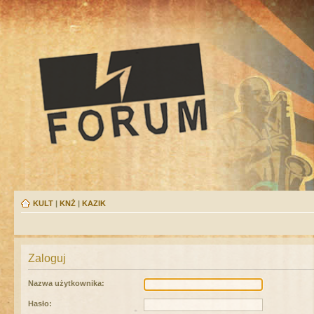
KULT
|
KNŻ
|
KAZIK
Zaloguj
Nazwa użytkownika:
Hasło: