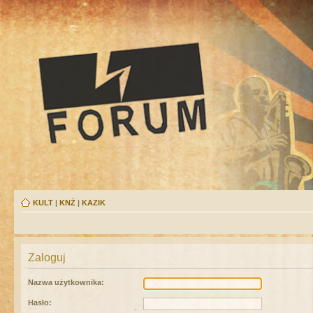
KULT
|
KNŻ
|
KAZIK
Zaloguj
Nazwa użytkownika:
Hasło: