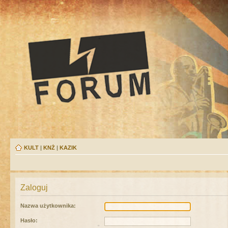
KULT
|
KNŻ
|
KAZIK
Zaloguj
Nazwa użytkownika:
Hasło: