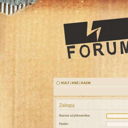
KULT
|
KNŻ
|
KAZIK
Zaloguj
Nazwa użytkownika:
Hasło: