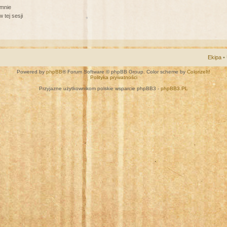
 mnie
 tej sesji
Ekipa
•
Powered by
phpBB
® Forum Software © phpBB Group. Color scheme by
ColorizeIt!
Polityka prywatności
Przyjazne użytkownikom polskie wsparcie phpBB3 -
phpBB3.PL