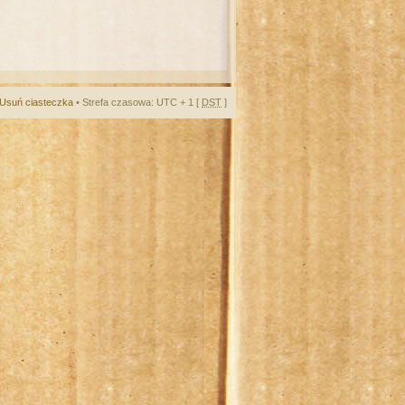
Usuń ciasteczka
• Strefa czasowa: UTC + 1 [
DST
]