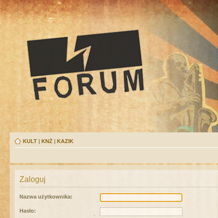
KULT
|
KNŻ
|
KAZIK
Zaloguj
Nazwa użytkownika:
Hasło: