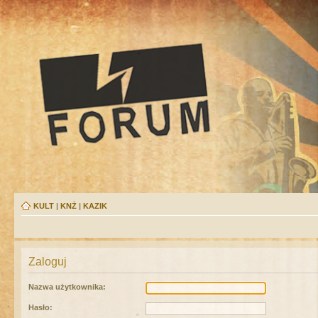
KULT
|
KNŻ
|
KAZIK
Zaloguj
Nazwa użytkownika:
Hasło: