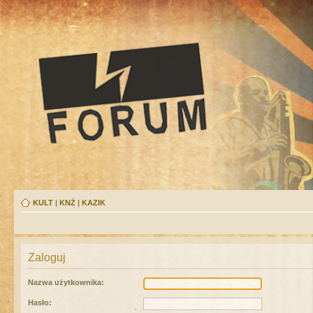
KULT
|
KNŻ
|
KAZIK
Zaloguj
Nazwa użytkownika:
Hasło: