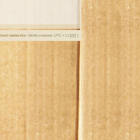
Usuń ciasteczka
• Strefa czasowa: UTC + 1 [
DST
]