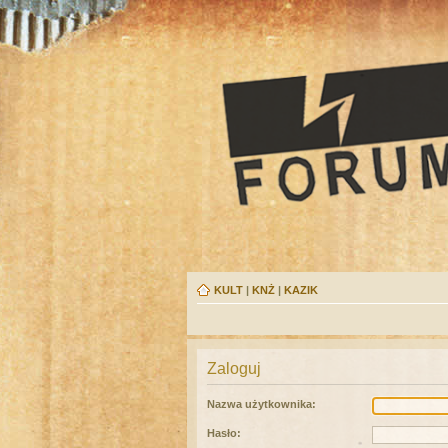
KULT
|
KNŻ
|
KAZIK
Zaloguj
Nazwa użytkownika:
Hasło: