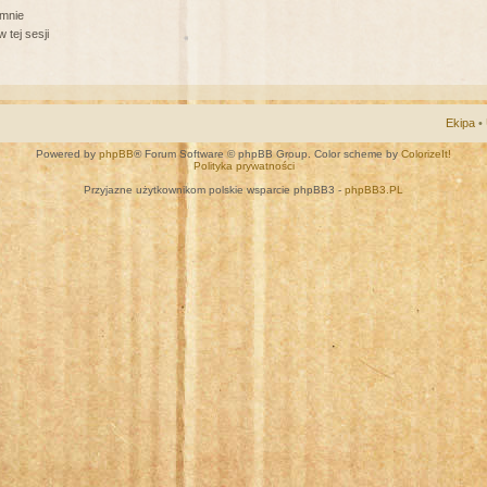
 mnie
 tej sesji
Ekipa
•
Powered by
phpBB
® Forum Software © phpBB Group. Color scheme by
ColorizeIt!
Polityka prywatności
Przyjazne użytkownikom polskie wsparcie phpBB3 -
phpBB3.PL