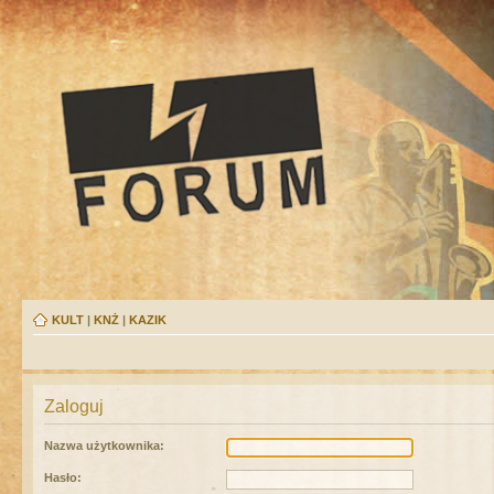
KULT
|
KNŻ
|
KAZIK
Zaloguj
Nazwa użytkownika:
Hasło: