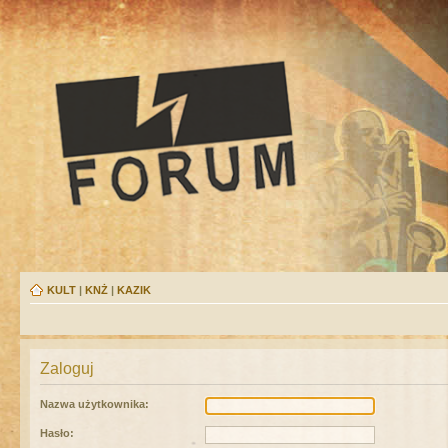
KULT
|
KNŻ
|
KAZIK
Zaloguj
Nazwa użytkownika:
Hasło: