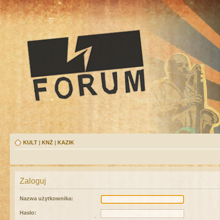
KULT
|
KNŻ
|
KAZIK
Zaloguj
Nazwa użytkownika:
Hasło: