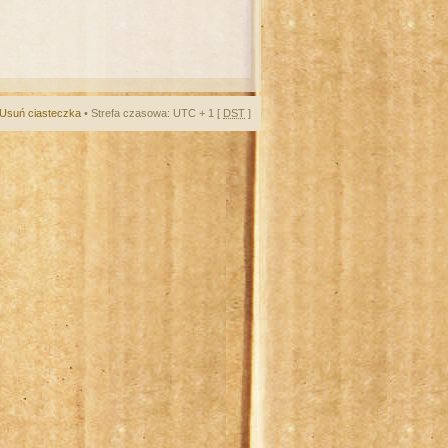
Usuń ciasteczka
• Strefa czasowa: UTC + 1 [
DST
]