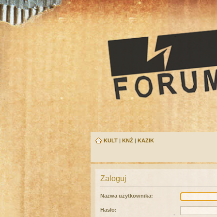
KULT
|
KNŻ
|
KAZIK
Zaloguj
Nazwa użytkownika:
Hasło: