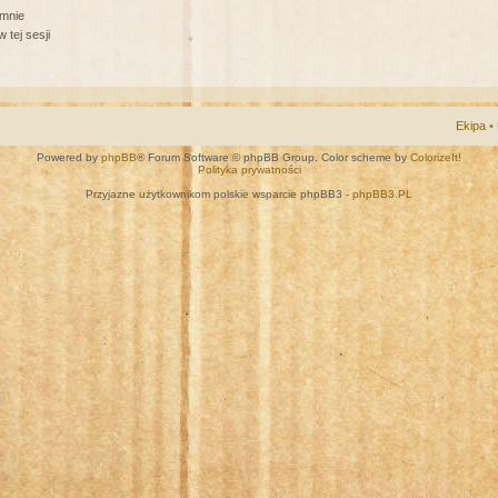
 mnie
 tej sesji
Ekipa
•
Powered by
phpBB
® Forum Software © phpBB Group. Color scheme by
ColorizeIt!
Polityka prywatności
Przyjazne użytkownikom polskie wsparcie phpBB3 -
phpBB3.PL