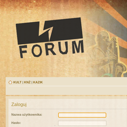
KULT
|
KNŻ
|
KAZIK
Zaloguj
Nazwa użytkownika:
Hasło: