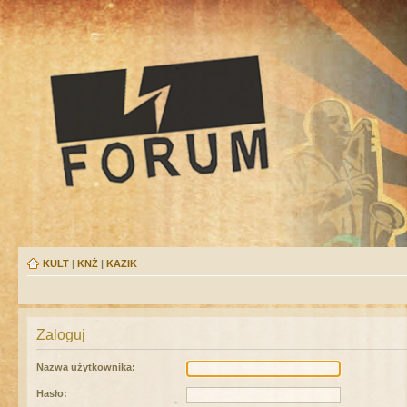
KULT
|
KNŻ
|
KAZIK
Zaloguj
Nazwa użytkownika:
Hasło: