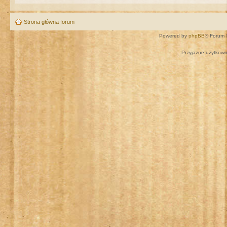
Strona główna forum
Powered by
phpBB
® Forum 
Przyjazne użytkown