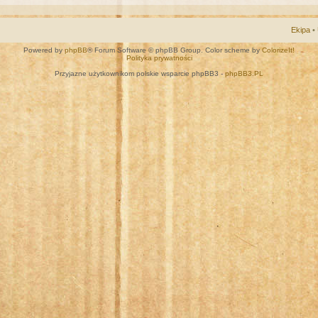
Ekipa
•
Powered by
phpBB
® Forum Software © phpBB Group. Color scheme by
ColorizeIt!
Polityka prywatności
Przyjazne użytkownikom polskie wsparcie phpBB3 -
phpBB3.PL