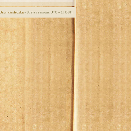
Usuń ciasteczka
• Strefa czasowa: UTC + 1 [
DST
]