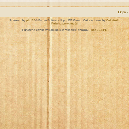
Ekipa
•
Powered by
phpBB
® Forum Software © phpBB Group. Color scheme by
ColorizeIt!
Polityka prywatności
Przyjazne użytkownikom polskie wsparcie phpBB3 -
phpBB3.PL