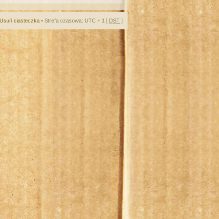
Usuń ciasteczka
• Strefa czasowa: UTC + 1 [
DST
]