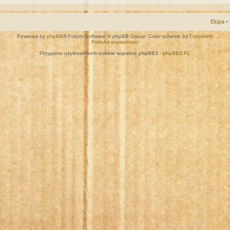
Ekipa
•
Powered by
phpBB
® Forum Software © phpBB Group. Color scheme by
ColorizeIt!
Polityka prywatności
Przyjazne użytkownikom polskie wsparcie phpBB3 -
phpBB3.PL