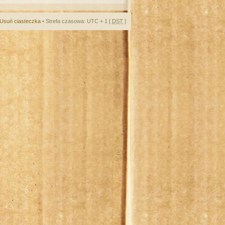
Usuń ciasteczka
• Strefa czasowa: UTC + 1 [
DST
]